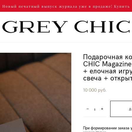
Новый печатный выпуск журнала уже в продаже! Купить
Подарочная к
CHIC Magazin
+ елочная игр
свеча + откры
10 000 pуб.
Д
При формировании заказа 