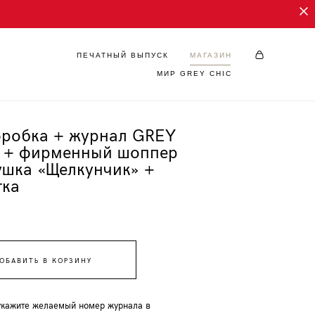
ПЕЧАТНЫЙ ВЫПУСК
МАГАЗИН
МИР GREY CHIC
ПЕЧАТНЫЙ ВЫПУСК
МАГАЗИН
МИР GREY CHIC
оробка + журнал GREY
e + фирменный шоппер
ушка «Щелкунчик» +
тка
ОБАВИТЬ В КОРЗИНУ
укажите желаемый номер журнала в