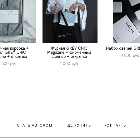
чная коробка +
Журнал GREY CHIC
Набор свечей GR
ал GREY CHIC
Magazine + фирменный
9 000 pуб
ine + открытка
шоппер + открытка
4 500 pуб.
4 000 pуб.
ИТ
СТАТЬ АВТОРОМ
ГДЕ КУПИТЬ
КОНТАКТЫ