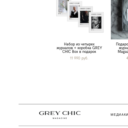
Набор из четырех
Подаро
журналов + коробка GREY
журн
CHIC Box в подарок
Magaz
11 990 pуб.
МЕДИАК