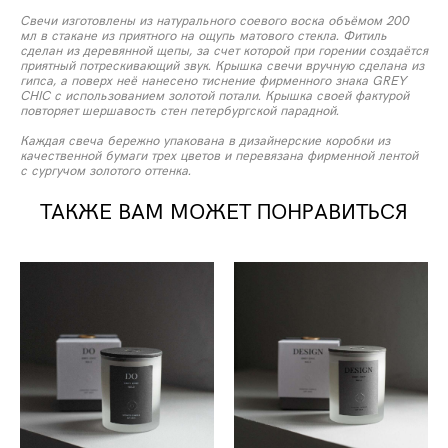
Свечи изготовлены из натурального соевого воска объёмом 200
мл в стакане из приятного на ощупь матового стекла. Фитиль
сделан из деревянной щепы, за счет которой при горении создаётся
приятный потрескивающий звук. Крышка свечи вручную сделана из
гипса, а поверх неё нанесено тиснение фирменного знака GREY
CHIC c использованием золотой потали. Крышка своей фактурой
повторяет шершавость стен петербургской парадной.
Каждая свеча бережно упакована в дизайнерские коробки из
качественной бумаги трех цветов и перевязана фирменной лентой
с сургучом золотого оттенка.
ТАКЖЕ ВАМ МОЖЕТ ПОНРАВИТЬСЯ