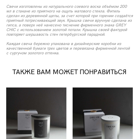
Свечи изготовлены из натурального соевого воска объёмом 200
мл в стакане из приятного на ощупь матового стекла. Фитиль
сделан из деревянной щепы, за счет которой при горении создаётся
приятный потрескивающий звук. Крышка свечи вручную сделана из
гипса, а поверх неё нанесено тиснение фирменного знака GREY
CHIC c использованием золотой потали. Крышка своей фактурой
повторяет шершавость стен петербургской парадной.
Каждая свеча бережно упакована в дизайнерские коробки из
качественной бумаги трех цветов и перевязана фирменной лентой
с сургучом золотого оттенка.
ТАКЖЕ ВАМ МОЖЕТ ПОНРАВИТЬСЯ