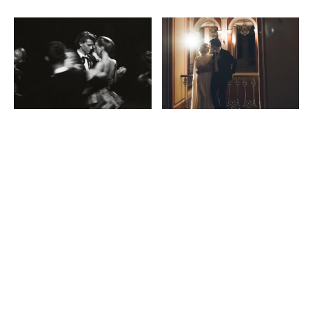
Затем появилась идея создать особенную
свадьбу в формате бала. И уже на следующий
сезон мы организовали камерную свадьбу-бал
на 14 гостей, где играл симфонический
оркестр, гости танцевали кадриль, а ведущим
был главный танцмейстер Петербурга.
В конце прошлого года мы не смогли
организовать полноценный бал для резидентов