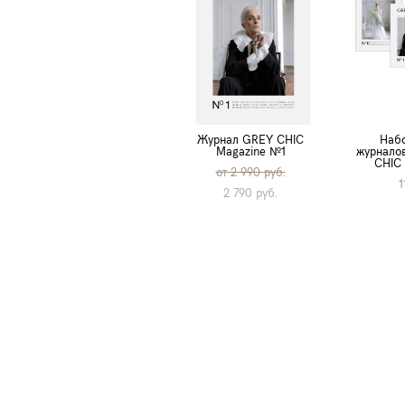
Журнал GREY CHIC
Набо
Magazine №1
журнало
CHIC 
от 2 990 pуб.
1
2 790 pуб.