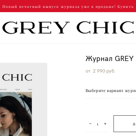
Новый печатный выпуск журнала уже в продаже! Купить
Журнал GREY 
от 2 990 pуб.
Выберите вариант журн
Д