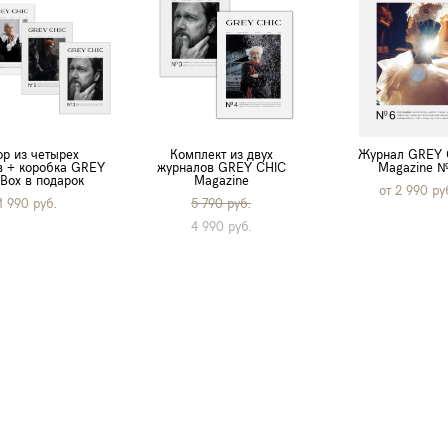
р из четырех
Комплект из двух
Журнал GREY 
в + коробка GREY
журналов GREY CHIC
Magazine 
Box в подарок
Magazine
от 2 990 pу
1 990 pуб.
5 790 pуб.
4 990 pуб.