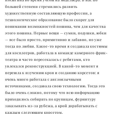
Косыгина во время учебы на модельера. В нас по
большей степени стремились развить
художественную составляющую профессии, а
технологическое образование было скорее для
понимания возможностей пошива, чем для качества
этого пошива. Первые вещи — сумки, подушки, юбки
— все было просто, примитивно и забавно, но уже
тогда по любви. Какое-то время я создавала костюмы
для косплееров, работала в команде камерного фрик-
театра и часто пересекалась с ребятами, кто
увлекался реконструкцией. В какой-то момент я
перешла к изучению кроя и созданию корсетов: я
очень много работала с англоязычными
источниками, создавала свою технологию. Тогда это
было очень сложно, потому что всю информацию
приходилось собирать по крупицам, фурнитуру
заказывать из-за рубежа, а крой дорабатывать с
каждым следующим корсетом.